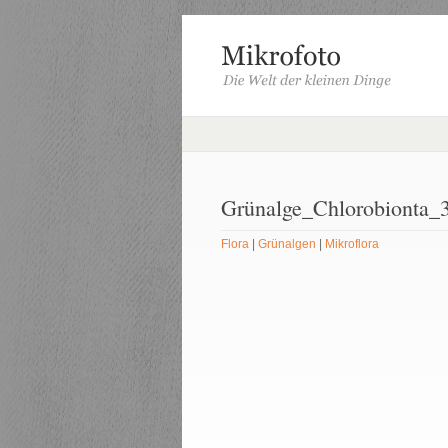
Grünalge_Chlorobionta_3
Flora
|
Grünalgen
|
Mikroflora